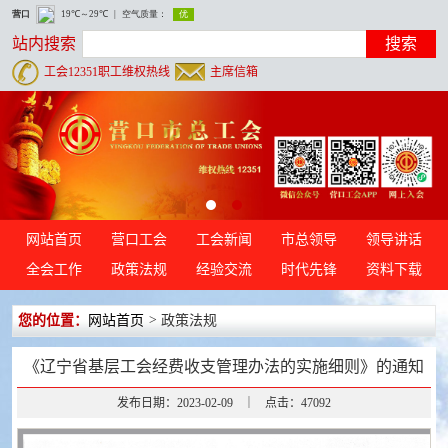
站内搜索
搜索
工会12351职工维权热线
主席信箱
网站首页
营口工会
工会新闻
市总领导
领导讲话
全会工作
政策法规
经验交流
时代先锋
资料下载
您的位置：
网站首页
>
政策法规
《辽宁省基层工会经费收支管理办法的实施细则》的通知
发布日期：2023-02-09
｜
点击：
47092